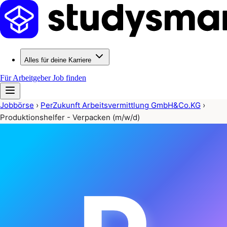
Alles für deine Karriere
Für Arbeitgeber
Job finden
Jobbörse
›
PerZukunft Arbeitsvermittlung GmbH&Co.KG
›
Produktionshelfer - Verpacken (m/w/d)