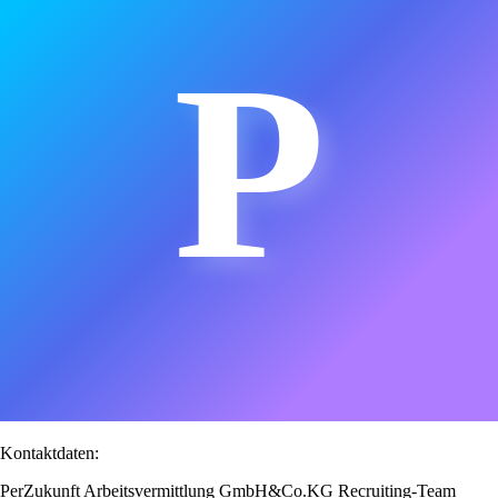
P
Kontaktdaten:
PerZukunft Arbeitsvermittlung GmbH&Co.KG Recruiting-Team