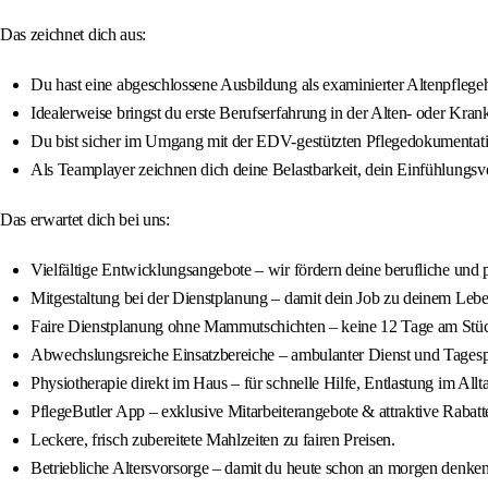
Das zeichnet dich aus:
Du hast eine abgeschlossene Ausbildung als examinierter Altenpflegeh
Idealerweise bringst du erste Berufserfahrung in der Alten- oder Krank
Du bist sicher im Umgang mit der EDV-gestützten Pflegedokumentati
Als Teamplayer zeichnen dich deine Belastbarkeit, dein Einfühlung
Das erwartet dich bei uns:
Vielfältige Entwicklungsangebote – wir fördern deine berufliche und 
Mitgestaltung bei der Dienstplanung – damit dein Job zu deinem Lebe
Faire Dienstplanung ohne Mammutschichten – keine 12 Tage am Stück,
Abwechslungsreiche Einsatzbereiche – ambulanter Dienst und Tagespf
Physiotherapie direkt im Haus – für schnelle Hilfe, Entlastung im All
PflegeButler App – exklusive Mitarbeiterangebote & attraktive Rabatt
Leckere, frisch zubereitete Mahlzeiten zu fairen Preisen.
Betriebliche Altersvorsorge – damit du heute schon an morgen denken