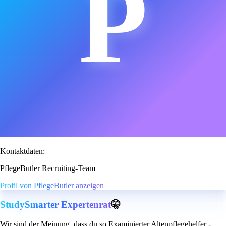
P
Kontaktdaten:
PflegeButler Recruiting-Team
Profil von PflegeButler anzeigen
StudySmarter Expertenrat
🤫
Wir sind der Meinung, dass du so Examinierter Altenpflegehelfer -