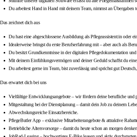
Mithilfe unserer digitalen Software erfasst du alle Pflegemaßnahmen s
Du arbeitest Hand in Hand mit deinem Team, nimmst an Übergaben te
Das zeichnet dich aus
Du hast eine abgeschlossene Ausbildung als Pflegeassistent:in oder ein
Idealerweise bringst du erste Berufserfahrung mit – aber auch als Beru
Du besitzt Grundkenntnisse in der digitalen Pflegedokumentation und 
Mit deinem Einfühlungsvermögen und deiner Geduld schaffst du eine 
Du arbeitest gerne im Team, bist zuverlässig und sprichst gut Deutsch
Das erwartet dich bei uns
Vielfältige Entwicklungsangebote – wir fördern deine berufliche und 
Mitgestaltung bei der Dienstplanung – damit dein Job zu deinem Lebe
Abwechslungsreiche Einsatzbereiche.
PflegeButler App – exklusive Mitarbeiterangebote & attraktive Rabatt
Betriebliche Altersvorsorge – damit du heute schon an morgen denken
JobRad-Leasing – hochwertiges E-Bike leasen und aktiv durchstarten