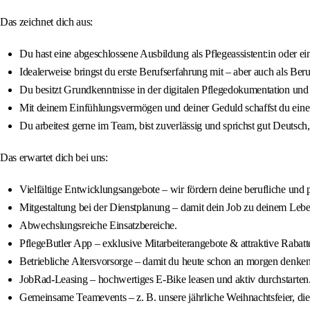
Das zeichnet dich aus:
Du hast eine abgeschlossene Ausbildung als Pflegeassistent:in oder ein
Idealerweise bringst du erste Berufserfahrung mit – aber auch als Beru
Du besitzt Grundkenntnisse in der digitalen Pflegedokumentation und 
Mit deinem Einfühlungsvermögen und deiner Geduld schaffst du eine 
Du arbeitest gerne im Team, bist zuverlässig und sprichst gut Deutsch
Das erwartet dich bei uns:
Vielfältige Entwicklungsangebote – wir fördern deine berufliche und 
Mitgestaltung bei der Dienstplanung – damit dein Job zu deinem Lebe
Abwechslungsreiche Einsatzbereiche.
PflegeButler App – exklusive Mitarbeiterangebote & attraktive Rabatt
Betriebliche Altersvorsorge – damit du heute schon an morgen denken
JobRad-Leasing – hochwertiges E-Bike leasen und aktiv durchstarten
Gemeinsame Teamevents – z. B. unsere jährliche Weihnachtsfeier, di