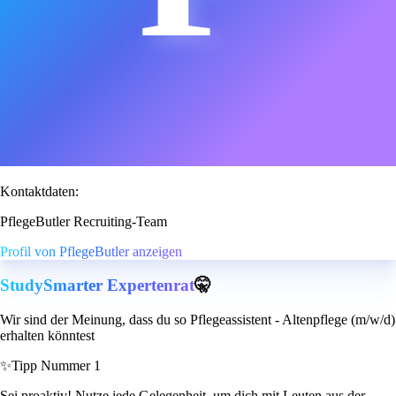
Kontaktdaten:
PflegeButler Recruiting-Team
Profil von PflegeButler anzeigen
StudySmarter Expertenrat
🤫
Wir sind der Meinung, dass du so Pflegeassistent - Altenpflege (m/w/d)
erhalten könntest
✨
Tipp Nummer 1
Sei proaktiv! Nutze jede Gelegenheit, um dich mit Leuten aus der