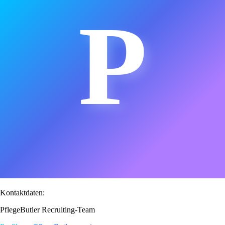
P
Kontaktdaten:
PflegeButler Recruiting-Team