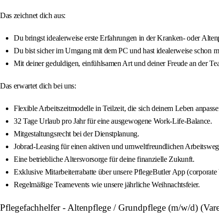
Das zeichnet dich aus:
Du bringst idealerweise erste Erfahrungen in der Kranken- oder Altenp
Du bist sicher im Umgang mit dem PC und hast idealerweise schon mit
Mit deiner geduldigen, einfühlsamen Art und deiner Freude an der Tea
Das erwartet dich bei uns:
Flexible Arbeitszeitmodelle in Teilzeit, die sich deinem Leben anpasse
32 Tage Urlaub pro Jahr für eine ausgewogene Work-Life-Balance.
Mitgestaltungsrecht bei der Dienstplanung.
Jobrad-Leasing für einen aktiven und umweltfreundlichen Arbeitsweg
Eine betriebliche Altersvorsorge für deine finanzielle Zukunft.
Exklusive Mitarbeiterrabatte über unsere PflegeButler App (corporate b
Regelmäßige Teamevents wie unsere jährliche Weihnachtsfeier.
Pflegefachhelfer - Altenpflege / Grundpflege (m/w/d) (Vare