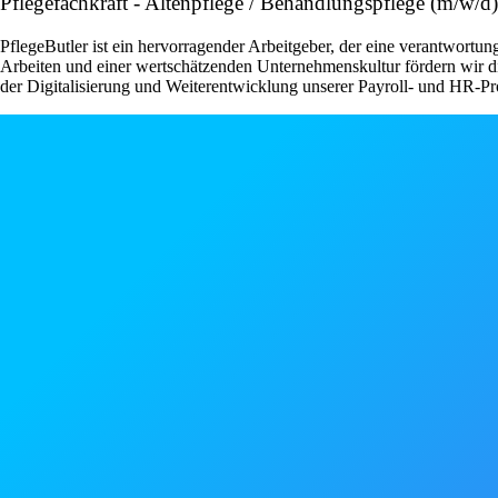
Pflegefachkraft - Altenpflege / Behandlungspflege (m/w/d)
PflegeButler ist ein hervorragender Arbeitgeber, der eine verantwortu
Arbeiten und einer wertschätzenden Unternehmenskultur fördern wir di
der Digitalisierung und Weiterentwicklung unserer Payroll- und HR-P