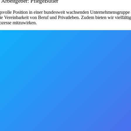
 Arbeitgeber: PflegeButler
ngsvolle Position in einer bundesweit wachsenden Unternehmensgruppe b
e Vereinbarkeit von Beruf und Privatleben. Zudem bieten wir vielfälti
rozesse mitzuwirken.