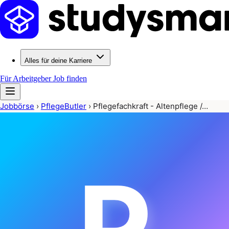
Alles für deine Karriere
Für Arbeitgeber
Job finden
Jobbörse
›
PflegeButler
›
Pflegefachkraft - Altenpflege /…
P