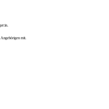
er:in.
d Angehörigen mit.