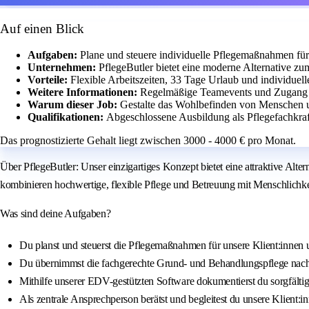
Auf einen Blick
Aufgaben:
Plane und steuere individuelle Pflegemaßnahmen für
Unternehmen:
PflegeButler bietet eine moderne Alternative zu
Vorteile:
Flexible Arbeitszeiten, 33 Tage Urlaub und individuel
Weitere Informationen:
Regelmäßige Teamevents und Zugang z
Warum dieser Job:
Gestalte das Wohlbefinden von Menschen u
Qualifikationen:
Abgeschlossene Ausbildung als Pflegefachkraft
Das prognostizierte Gehalt liegt zwischen 3000 - 4000 € pro Monat.
Über PflegeButler: Unser einzigartiges Konzept bietet eine attraktive Al
kombinieren hochwertige, flexible Pflege und Betreuung mit Menschlichkeit
Was sind deine Aufgaben?
Du planst und steuerst die Pflegemaßnahmen für unsere Klient:innen un
Du übernimmst die fachgerechte Grund- und Behandlungspflege nach ä
Mithilfe unserer EDV-gestützten Software dokumentierst du sorgfälti
Als zentrale Ansprechperson berätst und begleitest du unsere Klien