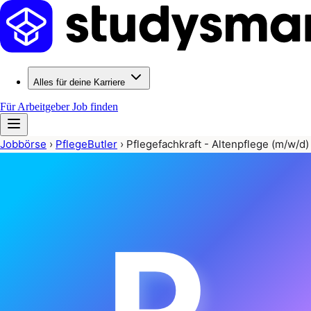
Alles für deine Karriere
Für Arbeitgeber
Job finden
Jobbörse
›
PflegeButler
›
Pflegefachkraft - Altenpflege (m/w/d)
P