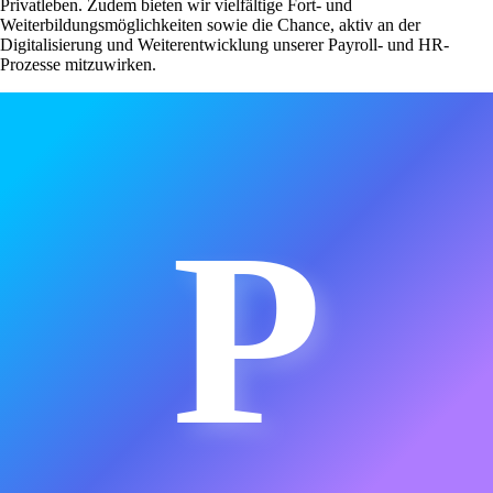
Privatleben. Zudem bieten wir vielfältige Fort- und
Weiterbildungsmöglichkeiten sowie die Chance, aktiv an der
Digitalisierung und Weiterentwicklung unserer Payroll- und HR-
Prozesse mitzuwirken.
P