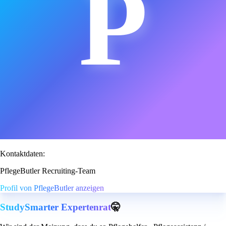
P
Kontaktdaten:
PflegeButler Recruiting-Team
Profil von PflegeButler anzeigen
StudySmarter Expertenrat
🤫