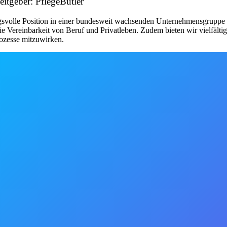
eitgeber: PflegeButler
ngsvolle Position in einer bundesweit wachsenden Unternehmensgruppe b
e Vereinbarkeit von Beruf und Privatleben. Zudem bieten wir vielfälti
rozesse mitzuwirken.