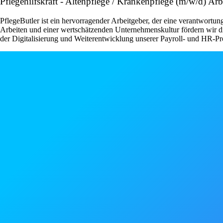
Pflegehilfskraft - Altenpflege / Krankenpflege (m/w/d) Arb
PflegeButler ist ein hervorragender Arbeitgeber, der eine verantwortu
Arbeiten und einer wertschätzenden Unternehmenskultur fördern wir di
der Digitalisierung und Weiterentwicklung unserer Payroll- und HR-P