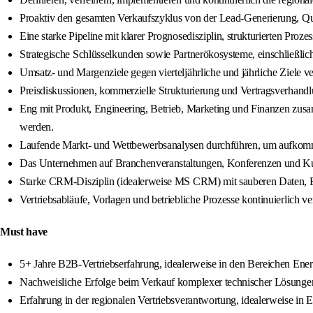
Proaktiv den gesamten Verkaufszyklus von der Lead-Generierung, Qua
Eine starke Pipeline mit klarer Prognosedisziplin, strukturierten Pr
Strategische Schlüsselkunden sowie Partnerökosysteme, einschließlich
Umsatz- und Margenziele gegen vierteljährliche und jährliche Ziele 
Preisdiskussionen, kommerzielle Strukturierung und Vertragsverhand
Eng mit Produkt, Engineering, Betrieb, Marketing und Finanzen zusam
werden.
Laufende Markt- und Wettbewerbsanalysen durchführen, um aufkomme
Das Unternehmen auf Branchenveranstaltungen, Konferenzen und Ku
Starke CRM-Disziplin (idealerweise MS CRM) mit sauberen Daten, Ei
Vertriebsabläufe, Vorlagen und betriebliche Prozesse kontinuierlich v
Must have
5+ Jahre B2B-Vertriebserfahrung, idealerweise in den Bereichen Ener
Nachweisliche Erfolge beim Verkauf komplexer technischer Lösunge
Erfahrung in der regionalen Vertriebsverantwortung, idealerweise i