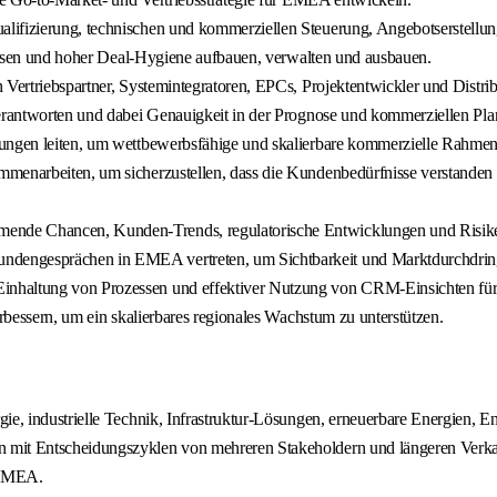
lifizierung, technischen und kommerziellen Steuerung, Angebotserstellun
ozessen und hoher Deal-Hygiene aufbauen, verwalten und ausbauen.
 Vertriebspartner, Systemintegratoren, EPCs, Projektentwickler und Distri
verantworten und dabei Genauigkeit in der Prognose und kommerziellen Plan
lungen leiten, um wettbewerbsfähige und skalierbare kommerzielle Rahme
menarbeiten, um sicherzustellen, dass die Kundenbedürfnisse verstanden w
nde Chancen, Kunden-Trends, regulatorische Entwicklungen und Risiken
ndengesprächen in EMEA vertreten, um Sichtbarkeit und Marktdurchdri
nhaltung von Prozessen und effektiver Nutzung von CRM-Einsichten für 
erbessern, um ein skalierbares regionales Wachstum zu unterstützen.
gie, industrielle Technik, Infrastruktur-Lösungen, erneuerbare Energien, 
n mit Entscheidungszyklen von mehreren Stakeholdern und längeren Verka
n EMEA.