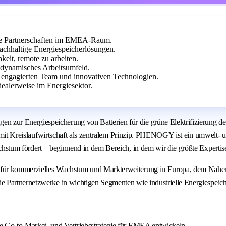
che Partnerschaften im EMEA-Raum.
chhaltige Energiespeicherlösungen.
keit, remote zu arbeiten.
 dynamisches Arbeitsumfeld.
m engagierten Team und innovativen Technologien.
dealerweise im Energiesektor.
ur Energiespeicherung von Batterien für die grüne Elektrifizierung des 
 – mit Kreislaufwirtschaft als zentralem Prinzip. PHENOGY ist ein umwelt-
hstum fördert – beginnend in dem Bereich, in dem wir die größte Expertis
für kommerzielles Wachstum und Markterweiterung in Europa, dem Nahen O
e Partnernetzwerke in wichtigen Segmenten wie industrielle Energiespeic
ale Go-to-Market- und Vertriebsstrategie für EMEA entwickeln.