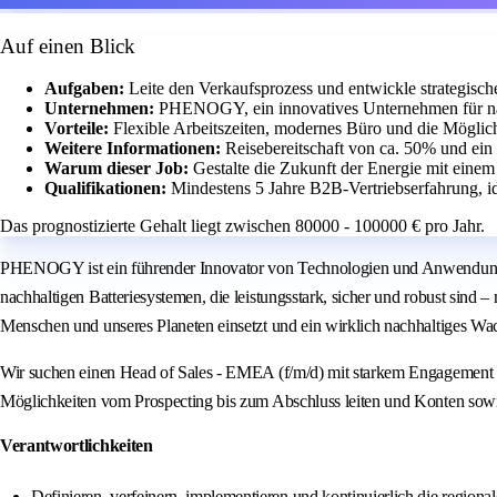
Auf einen Blick
Aufgaben:
Leite den Verkaufsprozess und entwickle strategis
Unternehmen:
PHENOGY, ein innovatives Unternehmen für na
Vorteile:
Flexible Arbeitszeiten, modernes Büro und die Möglich
Weitere Informationen:
Reisebereitschaft von ca. 50% und ein
Warum dieser Job:
Gestalte die Zukunft der Energie mit eine
Qualifikationen:
Mindestens 5 Jahre B2B-Vertriebserfahrung, i
Das prognostizierte Gehalt liegt zwischen 80000 - 100000 € pro Jahr.
PHENOGY ist ein führender Innovator von Technologien und Anwendungen z
nachhaltigen Batteriesystemen, die leistungsstark, sicher und robust sind
Menschen und unseres Planeten einsetzt und ein wirklich nachhaltiges Wac
Wir suchen einen Head of Sales - EMEA (f/m/d) mit starkem Engagement 
Möglichkeiten vom Prospecting bis zum Abschluss leiten und Konten sowi
Verantwortlichkeiten
Definieren, verfeinern, implementieren und kontinuierlich die region