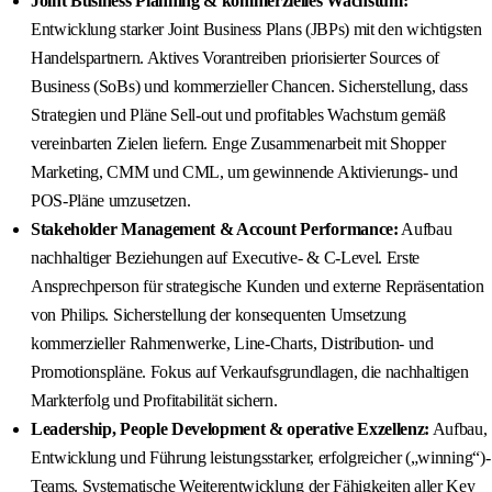
Joint Business Planning & kommerzielles Wachstum:
Entwicklung starker Joint Business Plans (JBPs) mit den wichtigsten
Handelspartnern. Aktives Vorantreiben priorisierter Sources of
Business (SoBs) und kommerzieller Chancen. Sicherstellung, dass
Strategien und Pläne Sell‑out und profitables Wachstum gemäß
vereinbarten Zielen liefern. Enge Zusammenarbeit mit Shopper
Marketing, CMM und CML, um gewinnende Aktivierungs‑ und
POS‑Pläne umzusetzen.
Stakeholder Management & Account Performance:
Aufbau
nachhaltiger Beziehungen auf Executive‑ & C‑Level. Erste
Ansprechperson für strategische Kunden und externe Repräsentation
von Philips. Sicherstellung der konsequenten Umsetzung
kommerzieller Rahmenwerke, Line‑Charts, Distribution‑ und
Promotionspläne. Fokus auf Verkaufsgrundlagen, die nachhaltigen
Markterfolg und Profitabilität sichern.
Leadership, People Development & operative Exzellenz:
Aufbau,
Entwicklung und Führung leistungsstarker, erfolgreicher („winning“)-
Teams. Systematische Weiterentwicklung der Fähigkeiten aller Key