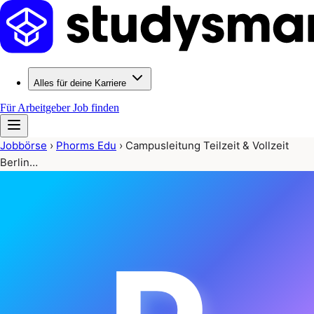
Alles für deine Karriere
Für Arbeitgeber
Job finden
Jobbörse
›
Phorms Edu
›
Campusleitung Teilzeit & Vollzeit
Berlin…