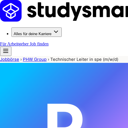
Alles für deine Karriere
Für Arbeitgeber
Job finden
Jobbörse
›
PHW Group
›
Technischer Leiter in spe (m/w/d)
P