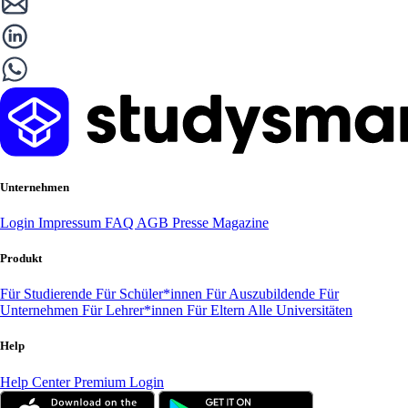
Unternehmen
Login
Impressum
FAQ
AGB
Presse
Magazine
Produkt
Für Studierende
Für Schüler*innen
Für Auszubildende
Für
Unternehmen
Für Lehrer*innen
Für Eltern
Alle Universitäten
Help
Help Center
Premium Login