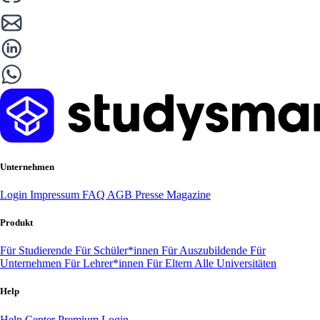
Unternehmen
Login
Impressum
FAQ
AGB
Presse
Magazine
Produkt
Für Studierende
Für Schüler*innen
Für Auszubildende
Für
Unternehmen
Für Lehrer*innen
Für Eltern
Alle Universitäten
Help
Help Center
Premium Login