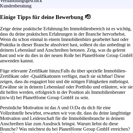
Verhandlungsgeschick
Kundenberatung
Einige Tipps für deine Bewerbung 🫡
Zeige deine praktische Erfahrung:
Im Immobilienbereich ist es wichtig,
dass du deine praktischen Erfahrungen in der Branche hervorhebst.
Wenn du schon einmal in einem Immobilienbüro gearbeitet hast oder
Praktika in dieser Branche absolviert hast, solltest du das unbedingt in
deinem Lebenslauf und Anschreiben betonen. Zeig, was du gelernt
hast und wie du dies in der neuen Rolle bei PlanetHome Group GmbH
anwenden kannst.
Füge relevante Zertifikate hinzu:
Falls du über spezielle Immobilien-
Zertifikate oder -Qualifikationen verfügst, mach sie sichtbar! Diese
zeigen, dass du engagiert bist und die nötigen Fähigkeiten mitbringst.
Erwähne sie in deinem Lebenslauf oder Portfolio und erläutere, wie sie
dir helfen werden, erfolgreich in der Position als Immobilienberater
(m/w/d) bei PlanetHome Group GmbH zu sein.
Persönliche Motivation ist das A und O:
Da du dich für eine
Vollzeitstelle bewirbst, erwarten wir von dir, dass du deine langfristige
Motivation und Leidenschaft für die Immobilienbranche in deinem
Anschreiben klar zum Ausdruck bringst. Warum liebst du diese
Branche? Was möchtest du bei PlanetHome Group GmbH erreichen?