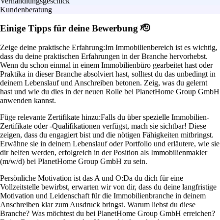
Verhandlungsgeschick
Kundenberatung
Einige Tipps für deine Bewerbung 🫡
Zeige deine praktische Erfahrung:
Im Immobilienbereich ist es wichtig,
dass du deine praktischen Erfahrungen in der Branche hervorhebst.
Wenn du schon einmal in einem Immobilienbüro gearbeitet hast oder
Praktika in dieser Branche absolviert hast, solltest du das unbedingt in
deinem Lebenslauf und Anschreiben betonen. Zeig, was du gelernt
hast und wie du dies in der neuen Rolle bei PlanetHome Group GmbH
anwenden kannst.
Füge relevante Zertifikate hinzu:
Falls du über spezielle Immobilien-
Zertifikate oder -Qualifikationen verfügst, mach sie sichtbar! Diese
zeigen, dass du engagiert bist und die nötigen Fähigkeiten mitbringst.
Erwähne sie in deinem Lebenslauf oder Portfolio und erläutere, wie sie
dir helfen werden, erfolgreich in der Position als Immobilienmakler
(m/w/d) bei PlanetHome Group GmbH zu sein.
Persönliche Motivation ist das A und O:
Da du dich für eine
Vollzeitstelle bewirbst, erwarten wir von dir, dass du deine langfristige
Motivation und Leidenschaft für die Immobilienbranche in deinem
Anschreiben klar zum Ausdruck bringst. Warum liebst du diese
Branche? Was möchtest du bei PlanetHome Group GmbH erreichen?