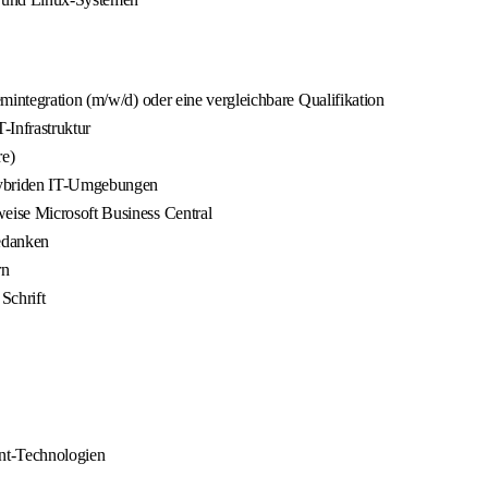
mintegration (m/w/d) oder eine vergleichbare Qualifikation
-Infrastruktur
re)
 hybriden IT-Umgebungen
eise Microsoft Business Central
gedanken
rn
Schrift
ent-Technologien