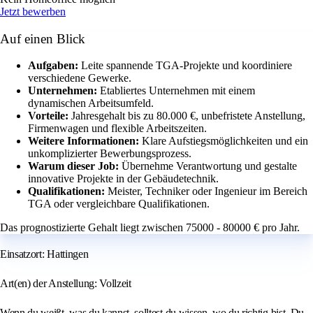
Jetzt bewerben
Auf einen Blick
Aufgaben:
Leite spannende TGA-Projekte und koordiniere
verschiedene Gewerke.
Unternehmen:
Etabliertes Unternehmen mit einem
dynamischen Arbeitsumfeld.
Vorteile:
Jahresgehalt bis zu 80.000 €, unbefristete Anstellung,
Firmenwagen und flexible Arbeitszeiten.
Weitere Informationen:
Klare Aufstiegsmöglichkeiten und ein
unkomplizierter Bewerbungsprozess.
Warum dieser Job:
Übernehme Verantwortung und gestalte
innovative Projekte in der Gebäudetechnik.
Qualifikationen:
Meister, Techniker oder Ingenieur im Bereich
TGA oder vergleichbare Qualifikationen.
Das prognostizierte Gehalt liegt zwischen 75000 - 80000 € pro Jahr.
Einsatzort: Hattingen
Art(en) der Anstellung: Vollzeit
Wenn du weißt, was du kannst, solltest du wissen, wo du richtig bist. Du