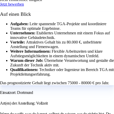
Jetzt bewerben
Auf einen Blick
Aufgaben:
Leite spannende TGA-Projekte und koordiniere
Teams für optimale Ergebnisse.
Unternehmen:
Etabliertes Unternehmen mit einem Fokus auf
innovative Gebäudetechnik.
Vorteile:
Attraktives Gehalt bis zu 80.000 €, unbefristete
Anstellung und Firmenwagen.
Weitere Informationen:
Flexible Arbeitszeiten und klare
Aufstiegsmöglichkeiten in einem dynamischen Umfeld.
Warum dieser Job:
Übernehme Verantwortung und gestalte die
Zukunft der Technik aktiv mit.
Qualifikationen:
Techniker oder Ingenieur im Bereich TGA mit
Projektleitungserfahrung.
Das prognostizierte Gehalt liegt zwischen 75000 - 80000 € pro Jahr.
Einsatzort: Dortmund
Art(en) der Anstellung: Vollzeit
Wenn du weißt, was du kannst, solltest du wissen, wo du richtig bist. Du