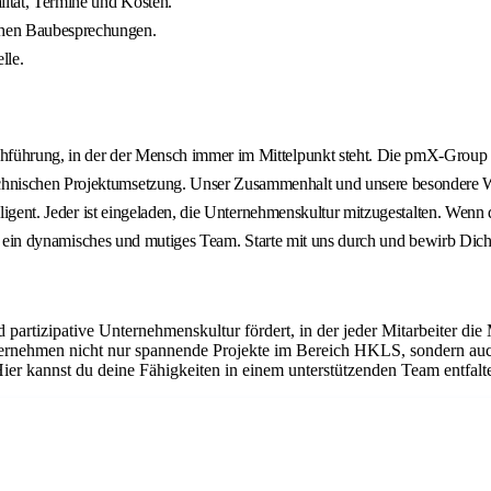
alität, Termine und Kosten.
schen Baubesprechungen.
lle.
führung, in der der Mensch immer im Mittelpunkt steht. Die pmX-Group is
hnischen Projektumsetzung. Unser Zusammenhalt und unsere besondere Wer
lligent. Jeder ist eingeladen, die Unternehmenskultur mitzugestalten. Wenn
ich ein dynamisches und mutiges Team. Starte mit uns durch und bewirb Dich 
partizipative Unternehmenskultur fördert, in der jeder Mitarbeiter die 
ternehmen nicht nur spannende Projekte im Bereich HKLS, sondern auch
er kannst du deine Fähigkeiten in einem unterstützenden Team entfal