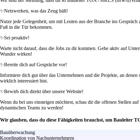
Wir sind der Meinung, dass du so Bauleiter TGA / HKLS (m/w/d) erha
✨
Netzwerken, was das Zeug hält!
Nutze jede Gelegenheit, um mit Leuten aus der Branche ins Gespräch 
Fuß in die Tür bekommen.
✨
Sei proaktiv!
Warte nicht darauf, dass die Jobs zu dir kommen. Gehe aktiv auf Unter
Wunder wirken!
✨
Bereite dich auf Gespräche vor!
Informiere dich gut über das Unternehmen und die Projekte, an denen s
wirklich interessiert bist.
✨
Bewirb dich direkt über unsere Website!
Wenn du bei uns einsteigen möchtest, schau dir die offenen Stellen au
dynamischen Teams zu werden!
Wir glauben, dass du diese Fähigkeiten brauchst, um Bauleiter 
Bauüberwachung
Koordination von Nachunternehmern