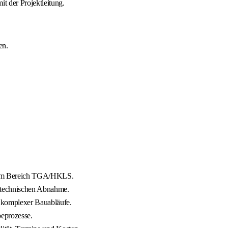
 der Projektleitung.
en.
ng im Bereich TGA/HKLS.
n technischen Abnahme.
 komplexer Bauabläufe.
beprozesse.