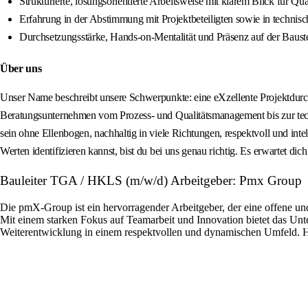
Strukturierte, lösungsorientierte Arbeitsweise mit klarem Blick für Qu
Erfahrung in der Abstimmung mit Projektbeteiligten sowie in techni
Durchsetzungsstärke, Hands-on-Mentalität und Präsenz auf der Bauste
Über uns
Unser Name beschreibt unsere Schwerpunkte: eine eXzellente Projektdurch
Beratungsunternehmen vom Prozess- und Qualitätsmanagement bis zur tec
sein ohne Ellenbogen, nachhaltig in viele Richtungen, respektvoll und inte
Werten identifizieren kannst, bist du bei uns genau richtig. Es erwartet d
Bauleiter TGA / HKLS (m/w/d) Arbeitgeber: Pmx Group
Die pmX-Group ist ein hervorragender Arbeitgeber, der eine offene und 
Mit einem starken Fokus auf Teamarbeit und Innovation bietet das Un
Weiterentwicklung in einem respektvollen und dynamischen Umfeld. Hi