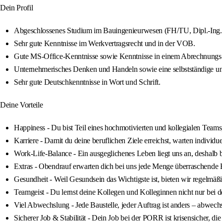
Dein Profil
Abgeschlossenes Studium im Bauingenieurwesen (FH/TU, Dipl.-Ing./Ma
Sehr gute Kenntnisse im Werkvertragsrecht und in der VOB.
Gute MS-Office-Kenntnisse sowie Kenntnisse in einem Abrechnungs-
Unternehmerisches Denken und Handeln sowie eine selbstständige und 
Sehr gute Deutschkenntnisse in Wort und Schrift.
Deine Vorteile
Happiness - Du bist Teil eines hochmotivierten und kollegialen Tea
Karriere - Damit du deine beruflichen Ziele erreichst, warten individ
Work-Life-Balance - Ein ausgeglichenes Leben liegt uns an, deshalb bi
Extras - Obendrauf erwarten dich bei uns jede Menge überraschende Be
Gesundheit - Weil Gesundsein das Wichtigste ist, bieten wir regel
Teamgeist - Du lernst deine Kollegen und Kolleginnen nicht nur bei 
Viel Abwechslung - Jede Baustelle, jeder Auftrag ist anders – abwe
Sicherer Job & Stabilität - Dein Job bei der PORR ist krisensicher, di