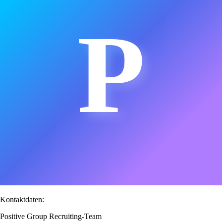
P
Kontaktdaten:
Positive Group Recruiting-Team