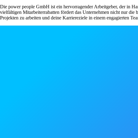
Die power people GmbH ist ein hervorragender Arbeitgeber, der in Ham
vielfältigen Mitarbeiterrabatten fördert das Unternehmen nicht nur die
Projekten zu arbeiten und deine Karriereziele in einem engagierten Te