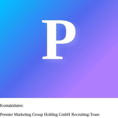
P
Kontaktdaten:
Premier Marketing Group Holding GmbH Recruiting-Team