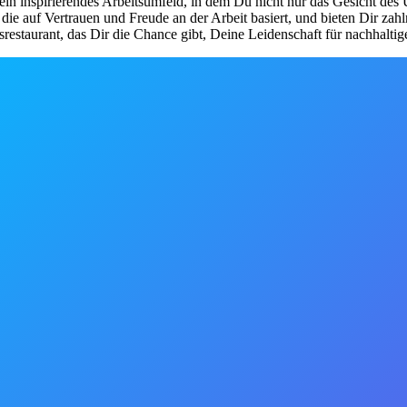
 ein inspirierendes Arbeitsumfeld, in dem Du nicht nur das Gesicht des
, die auf Vertrauen und Freude an der Arbeit basiert, und bieten Dir za
estaurant, das Dir die Chance gibt, Deine Leidenschaft für nachhalti