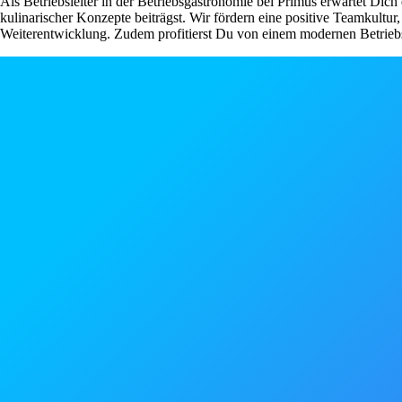
Als Betriebsleiter in der Betriebsgastronomie bei Primus erwartet Dich
kulinarischer Konzepte beiträgst. Wir fördern eine positive Teamkultur
Weiterentwicklung. Zudem profitierst Du von einem modernen Betriebsr