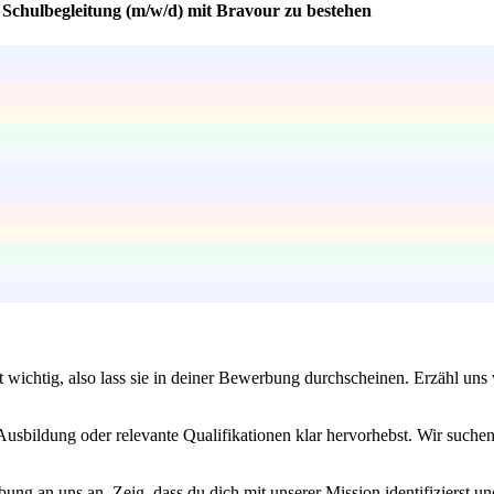
e Schulbegleitung (m/w/d) mit Bravour zu bestehen
ist wichtig, also lass sie in deiner Bewerbung durchscheinen. Erzähl 
e Ausbildung oder relevante Qualifikationen klar hervorhebst. Wir suc
ng an uns an. Zeig, dass du dich mit unserer Mission identifizierst 