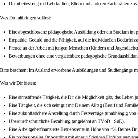
Du arbeitest eng mit Lehrkräften, Eltern und anderen Fachkräften zu
Was Du mitbringen solltest:
Eine abgeschlossene pädagogische Ausbildung oder ein Studium im p
Empathie, Geduld und die Fähigkeit, auf die individuellen Bedürfnis
Freude an der Arbeit mit jungen Menschen (Kindern und Jugendlichen)
Bewerbungen ohne eine vergleichbare pädagogische Grundausbildung
Bitte beachten: Im Ausland erworbene Ausbildungen und Studiengänge m
Was wir Dir bieten:
Eine sinnstiftende Tätigkeit, die Dir die Möglichkeit gibt, das Leben 
Eine Tätigkeit, die sich sehr gut mit Deinem Alltag (Beruf und Familie)
Eine zukunftssichere Anstellung durch Festverträge (unabhängig von d
Überdurchschnittliche Bezahlung (angelehnt an TVöD - SuE).
Eine Arbeitgeberfinanzierte Betriebsrente in Höhe von 4% Deines Bru
Ein professionelles Onboarding mit einer 4-5tägigen Einführungsveran