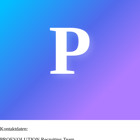
P
Kontaktdaten:
PROEVOLUTION Recruiting-Team