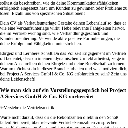
solltest du beschreiben, wie du deine Kommunikationsfähigkeiten
erfolgreich eingesetzt hast, um Kunden zu gewinnen oder Probleme zu
lösen. Erzähl uns von spezifischen Situationen!
Dein CV als Verkaufsunterlage:
Gestalte deinen Lebenslauf so, dass er
wie eine Verkaufsunterlage wirkt. Hebe relevante Fähigkeiten hervor,
die im Vertrieb wichtig sind, wie Verhandlungsgeschick und
Kundenorientierung. Verwende aktiv positive Formulierungen, die
deine Erfolge und Fähigkeiten unterstreichen.
Ehrgeiz und Lernbereitschaft:
Da das Vollzeit-Engagement im Vertrieb
oft bedeutet, dass du in einem dynamischen Umfeld arbeitest, zeige in
deinem Anschreiben deinen Ehrgeiz und deine Bereitschaft zu lernen.
Warum möchtest du in dieser Branche arbeiten und was motiviert dich,
bei Project A Services GmbH & Co. KG erfolgreich zu sein? Zeig uns
deine Leidenschaft!
Wie man sich auf ein Vorstellungsgespräch bei Project
A Services GmbH & Co. KG vorbereitet
✨
Verstehe die Vertriebsmetrik
Warte nicht darauf, dass dir die Rekordzahlen direkt in den Schoß
fallen! Sei bereit, über relevante Vertriebskennzahlen zu sprechen –
wie z.B. Conversion Rates und Umsatzprognosen. Das zeigt, dass du