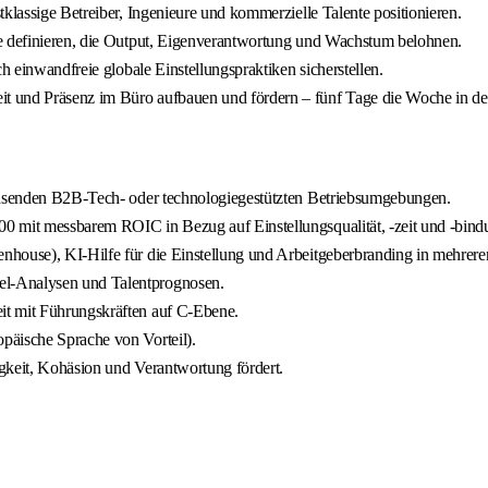
klassige Betreiber, Ingenieure und kommerzielle Talente positionieren.
me definieren, die Output, Eigenverantwortung und Wachstum belohnen.
h einwandfreie globale Einstellungspraktiken sicherstellen.
 und Präsenz im Büro aufbauen und fördern – fünf Tage die Woche in der 
achsenden B2B-Tech- oder technologiegestützten Betriebsumgebungen.
0 mit messbarem ROIC in Bezug auf Einstellungsqualität, -zeit und -bind
nhouse), KI-Hilfe für die Einstellung und Arbeitgeberbranding in mehrer
el-Analysen und Talentprognosen.
it mit Führungskräften auf C-Ebene.
päische Sprache von Vorteil).
gkeit, Kohäsion und Verantwortung fördert.