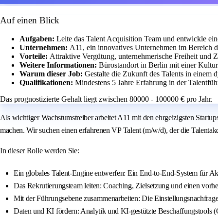
Auf einen Blick
Aufgaben:
Leite das Talent Acquisition Team und entwickle eine
Unternehmen:
A11, ein innovatives Unternehmen im Bereich de
Vorteile:
Attraktive Vergütung, unternehmerische Freiheit und 
Weitere Informationen:
Bürostandort in Berlin mit einer Kult
Warum dieser Job:
Gestalte die Zukunft des Talents in einem
Qualifikationen:
Mindestens 5 Jahre Erfahrung in der Talentfü
Das prognostizierte Gehalt liegt zwischen 80000 - 100000 € pro Jahr.
Als wichtiger Wachstumstreiber arbeitet A11 mit den ehrgeizigsten Start
machen. Wir suchen einen erfahrenen VP Talent (m/w/d), der die Talentakq
In dieser Rolle werden Sie:
Ein globales Talent-Engine entwerfen: Ein End-to-End-System für Akq
Das Rekrutierungsteam leiten: Coaching, Zielsetzung und einen vorh
Mit der Führungsebene zusammenarbeiten: Die Einstellungsnachfrage i
Daten und KI fördern: Analytik und KI-gestützte Beschaffungstools (