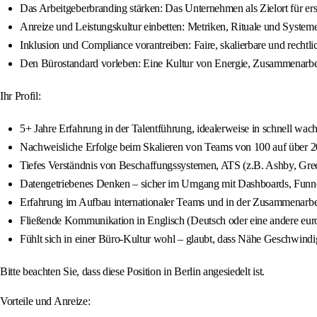
Das Arbeitgeberbranding stärken: Das Unternehmen als Zielort für erst
Anreize und Leistungskultur einbetten: Metriken, Rituale und Syste
Inklusion und Compliance vorantreiben: Faire, skalierbare und rechtlic
Den Bürostandard vorleben: Eine Kultur von Energie, Zusammenarbeit
Ihr Profil:
5+ Jahre Erfahrung in der Talentführung, idealerweise in schnell w
Nachweisliche Erfolge beim Skalieren von Teams von 100 auf über 20
Tiefes Verständnis von Beschaffungssystemen, ATS (z.B. Ashby, Gree
Datengetriebenes Denken – sicher im Umgang mit Dashboards, Funn
Erfahrung im Aufbau internationaler Teams und in der Zusammenarbe
Fließende Kommunikation in Englisch (Deutsch oder eine andere euro
Fühlt sich in einer Büro-Kultur wohl – glaubt, dass Nähe Geschwindi
Bitte beachten Sie, dass diese Position in Berlin angesiedelt ist.
Vorteile und Anreize: