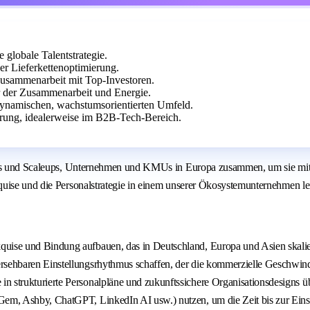
 globale Talentstrategie.
r Lieferkettenoptimierung.
Zusammenarbeit mit Top-Investoren.
ur der Zusammenarbeit und Energie.
 dynamischen, wachstumsorientierten Umfeld.
hrung, idealerweise im B2B-Tech-Bereich.
ups und Scaleups, Unternehmen und KMUs in Europa zusammen, um sie mit er
uise und die Personalstrategie in einem unserer Ökosystemunternehmen lei
uise und Bindung aufbauen, das in Deutschland, Europa und Asien skalier
ersehbaren Einstellungsrhythmus schaffen, der die kommerzielle Geschwin
n strukturierte Personalpläne und zukunftssichere Organisationsdesigns ü
Gem, Ashby, ChatGPT, LinkedIn AI usw.) nutzen, um die Zeit bis zur Einst