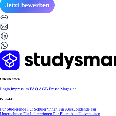
Jetzt bewerben
Unternehmen
Login
Impressum
FAQ
AGB
Presse
Magazine
Produkt
Für Studierende
Für Schüler*innen
Für Auszubildende
Für
Unternehmen
Für Lehrer*innen
Für Eltern
Alle Universitäten