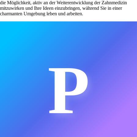
die Möglichkeit, aktiv an der Weiterentwicklung der Zahnmedizin
mitzuwirken und Ihre Ideen einzubringen, während Sie in einer
charmanten Umgebung leben und arbeiten.
P