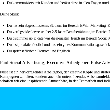
Du kommunizierst mit Kunden und berätst diese in allen Fragen rund 
Deine Skills:
Du hast ein abgeschlossenes Studium im Bereich BWL, Marketing, K
Du verfügst idealerweise über 2-5 Jahre Berufserfahrung im Bereic
Du bist immer up to date was die neuesten Trends im Bereich Social 
Du bist proaktiv, flexibel und hast ein gutes Kommunikationsgeschick
Du sprichst fließend Deutsch und Englisch.
Paid Social Advertising, Executive Arbeitgeber: Pulse Adv
Pulse ist ein hervorragender Arbeitgeber, der kreative Köpfe und str
Kampagnen zu leiten, sondern auch ein unterstützendes Arbeitsumfeld,
schaffen wir eine inspirierende Atmosphäre, in der Teamarbeit und indi