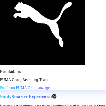
Kontaktdaten:
PUMA Group Recruiting-Team
Profil von PUMA Group anzeigen
StudySmarter Expertenrat
🤫
Wir sind der Meinung, dass du so Teamhead Retail Allocation & Store