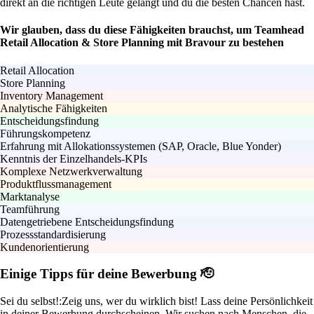
direkt an die richtigen Leute gelangt und du die besten Chancen hast.
Wir glauben, dass du diese Fähigkeiten brauchst, um Teamhead
Retail Allocation & Store Planning mit Bravour zu bestehen
Retail Allocation
Store Planning
Inventory Management
Analytische Fähigkeiten
Entscheidungsfindung
Führungskompetenz
Erfahrung mit Allokationssystemen (SAP, Oracle, Blue Yonder)
Kenntnis der Einzelhandels-KPIs
Komplexe Netzwerkverwaltung
Produktflussmanagement
Marktanalyse
Teamführung
Datengetriebene Entscheidungsfindung
Prozessstandardisierung
Kundenorientierung
Einige Tipps für deine Bewerbung 🫡
Sei du selbst!:
Zeig uns, wer du wirklich bist! Lass deine Persönlichkeit
in deiner Bewerbung durchscheinen. Wir suchen nach Menschen, die