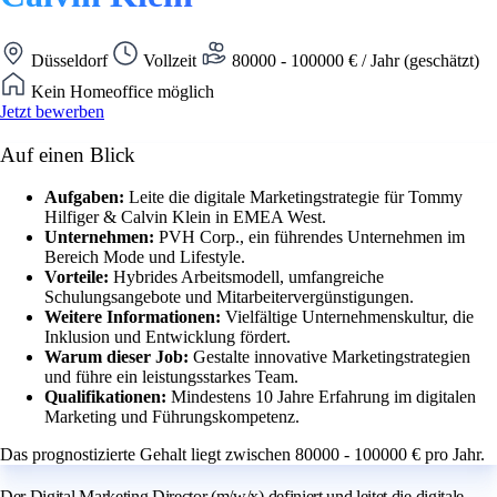
Düsseldorf
Vollzeit
80000 - 100000 € / Jahr (geschätzt)
Kein Homeoffice möglich
Jetzt bewerben
Auf einen Blick
Aufgaben:
Leite die digitale Marketingstrategie für Tommy
Hilfiger & Calvin Klein in EMEA West.
Unternehmen:
PVH Corp., ein führendes Unternehmen im
Bereich Mode und Lifestyle.
Vorteile:
Hybrides Arbeitsmodell, umfangreiche
Schulungsangebote und Mitarbeitervergünstigungen.
Weitere Informationen:
Vielfältige Unternehmenskultur, die
Inklusion und Entwicklung fördert.
Warum dieser Job:
Gestalte innovative Marketingstrategien
und führe ein leistungsstarkes Team.
Qualifikationen:
Mindestens 10 Jahre Erfahrung im digitalen
Marketing und Führungskompetenz.
Das prognostizierte Gehalt liegt zwischen 80000 - 100000 € pro Jahr.
Der Digital Marketing Director (m/w/x) definiert und leitet die digitale