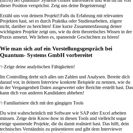
(m/f/d) bei Quantum- Systems GmbH interessierst und was du dir von
dieser Position versprichst. Zeig uns deine Begeisterung!
Erzähl uns von deinem Projekt!:
Falls du Erfahrung mit relevanten
Projekten hast, sei es durch Praktika oder Studienarbeiten, zögere
nicht, darüber zu berichten! Eine kurze Zusammenfassung deiner
wichtigsten Projekte zeigt uns, wie du dein theoretisches Wissen in der
Praxis umsetzt. Wir lieben es, spannende Geschichten zu hören!
Wie man sich auf ein Vorstellungsgespräch bei
Quantum- Systems GmbH vorbereitet
✨
Zeige deine analytischen Fähigkeiten!
Im Controlling dreht sich alles um Zahlen und Analysen. Bereite dich
darauf vor, in deinem Interview konkrete Beispiele zu nennen, wie du
in der Vergangenheit Daten ausgewertet oder Berichte erstellt hast. Das
kann dich von anderen Kandidaten abheben!
✨
Familiarisiere dich mit den gängigen Tools
Du wirst wahrscheinlich mit Software wie SAP oder Excel arbeiten
müssen. Zeige dein Know-how in diesen Tools und vielleicht sogar
einige spannende Projekte, die du damit realisiert hast. Das hilft, dein
technisches Verständnis zu präsentieren und gibt dem Interviewer