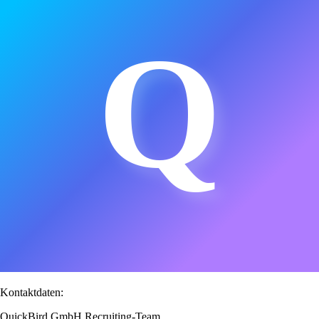
Q
Kontaktdaten:
QuickBird GmbH Recruiting-Team