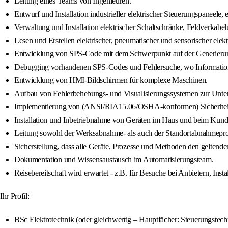
Leitung eines Teams von Ingenieuren.
Entwurf und Installation industrieller elektrischer Steuerungspaneele
Verwaltung und Installation elektrischer Schaltschränke, Feldverkabe
Lesen und Erstellen elektrischer, pneumatischer und sensorischer elekt
Entwicklung von SPS-Code mit dem Schwerpunkt auf der Generierung v
Debugging vorhandenen SPS-Codes und Fehlersuche, wo Information
Entwicklung von HMI-Bildschirmen für komplexe Maschinen.
Aufbau von Fehlerbehebungs- und Visualisierungssystemen zur Unters
Implementierung von (ANSI/RIA15.06/OSHA-konformen) Sicherheitss
Installation und Inbetriebnahme von Geräten im Haus und beim Kund
Leitung sowohl der Werksabnahme- als auch der Standortabnahmepro
Sicherstellung, dass alle Geräte, Prozesse und Methoden den geltende
Dokumentation und Wissensaustausch im Automatisierungsteam.
Reisebereitschaft wird erwartet - z.B. für Besuche bei Anbietern, Ins
Ihr Profil:
BSc Elektrotechnik (oder gleichwertig – Hauptfächer: Steuerungstec