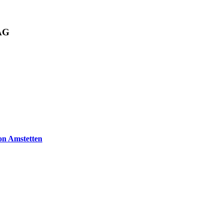
 AG
on Amstetten