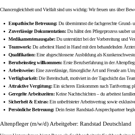
Chancengleichheit und Vielfalt sind uns wichtig: Wir freuen uns über Bew
Empathische Betreuung:
Du übernimmst die fachgerechte Grund- un
Zuverlässige Dokumentation:
Du hältst den Pflegeprozess sauber un
Medikamentenausgabe:
Du unterstützt bei der Vorbereitung und V
Teamwork:
Du arbeitest Hand in Hand mit den behandelnden Ärzt
Qualifikation:
Eine abgeschlossene Ausbildung als Krankenschwester
Berufseinstieg willkommen:
Erste Berufserfahrung in der Altenpfleg
Arbeitsweise:
Eine zuverlässige, fürsorgliche Art und Freude am U
Verfügbarkeit:
Die Bereitschaft, motiviert in der Tagschicht das Team
Attraktive Vergütung:
Ein sicheres Einkommen nach Tarifvertrag p
Geregelte Arbeitszeiten:
Keine Nachtschichten – du arbeitest familien
Sicherheit & Extras:
Ein unbefristeter Arbeitsvertrag sowie exklusiv
Persönliche Betreuung:
Dein fester Randstad-Ansprechpartner beglei
Altenpfleger (m/w/d) Arbeitgeber: Randstad Deutschland