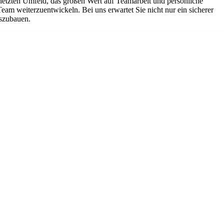
netzten Umfeld, das großen Wert auf Teamarbeit und persönliche
Team weiterzuentwickeln. Bei uns erwartet Sie nicht nur ein sicherer
uszubauen.