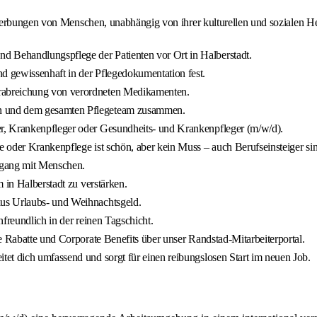
erbungen von Menschen, unabhängig von ihrer kulturellen und sozialen Her
d Behandlungspflege der Patienten vor Ort in Halberstadt.
d gewissenhaft in der Pflegedokumentation fest.
erabreichung von verordneten Medikamenten.
en und dem gesamten Pflegeteam zusammen.
, Krankenpfleger oder Gesundheits- und Krankenpfleger (m/w/d).
e oder Krankenpflege ist schön, aber kein Muss – auch Berufseinsteiger s
mgang mit Menschen.
 in Halberstadt zu verstärken.
lus Urlaubs- und Weihnachtsgeld.
freundlich in der reinen Tagschicht.
e Rabatte und Corporate Benefits über unser Randstad-Mitarbeiterportal.
tet dich umfassend und sorgt für einen reibungslosen Start im neuen Job.