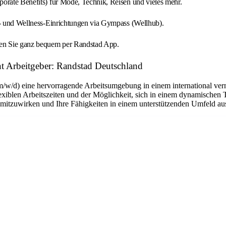
orate Benefits) für Mode, Technik, Reisen und vieles mehr.
it- und Wellness-Einrichtungen via Gympass (Wellhub).
gen Sie ganz bequem per Randstad App.
Arbeitgeber: Randstad Deutschland
m/w/d) eine hervorragende Arbeitsumgebung in einem international ver
flexiblen Arbeitszeiten und der Möglichkeit, sich in einem dynamischen 
n mitzuwirken und Ihre Fähigkeiten in einem unterstützenden Umfeld a