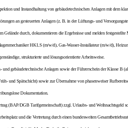
pektion und Instandhaltung von gebäudetechnischen Anlagen mit dem klar
törungen an gesteuerten Anlagen (z. B. in der Lüftungs- und Versorgungst
em Gelände durch, dokumentieren die Ergebnisse und melden festgestell
agenmechaniker HKLS (m/w/d), Gas-Wasser-Installateur (m/w/d), Heizungs
nständige, strukturierte und lösungsorientierte Arbeitsweise.
s- und gebäudetechnische Anlagen sowie der Führerschein der Klasse B (alt
(Früh- und Spätschicht) sowie zur Übernahme von phasenweiser Rufbereitsc
reibungslose Dokumentation.
ertrag (BAP/DGB Tarifgemeinschaft) zzgl. Urlaubs- und Weihnachtsgeld sow
r Arbeitsplatz und die Vertretung durch einen bundesweiten Gesamtbetriebsrat