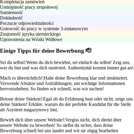
Kompletacja zamówień
Umiejętność pracy zespołowej
Sumienność
Dokładność
Poczucie odpowiedzialności
Gotowość do pracy w systemie 3-zmianowym
Znajomość języka niemieckiego
Uprawnienia na Wózki Widłowe
Einige Tipps für deine Bewerbung 🫡
Sei du selbst!:
Wenn du dich bewirbst, sei einfach du selbst! Zeig uns,
wer du bist und was dich motiviert. Authentizität kommt immer gut an!
Mach es übersichtlich!:
Halte deine Bewerbung klar und strukturiert.
Verwende Absätze und Aufzählungen, um wichtige Informationen
hervorzuheben. So finden wir schnell, was wir suchen!
Betone deine Stärken!:
Egal ob du Erfahrung hast oder nicht, zeige uns
deine Stärken! Erkläre, warum du der perfekte Kandidat für die Stelle
als Asystent magazynowy bist.
Bewirb dich über unsere Website!:
Vergiss nicht, dich direkt über
unsere Website zu bewerben! So stellst du sicher, dass deine
Bewerbung schnell bei uns landet und wir sie zügig bearbeiten