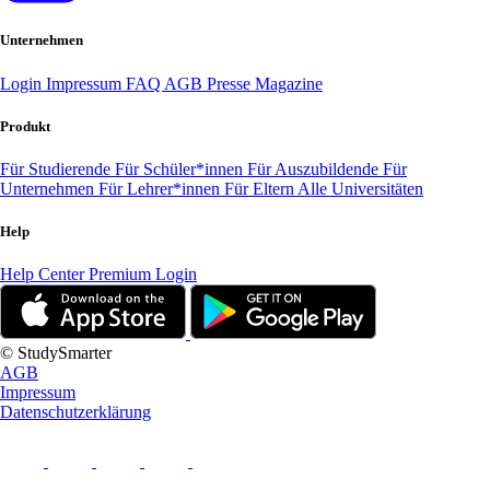
Unternehmen
Login
Impressum
FAQ
AGB
Presse
Magazine
Produkt
Für Studierende
Für Schüler*innen
Für Auszubildende
Für
Unternehmen
Für Lehrer*innen
Für Eltern
Alle Universitäten
Help
Help Center
Premium Login
© StudySmarter
AGB
Impressum
Datenschutzerklärung